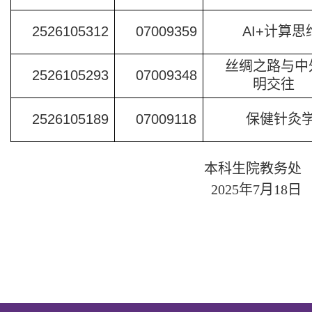
2526105312
07009359
AI+
计算思
丝绸之路与中
2526105293
07009348
明交往
2526105189
07009118
保健针灸
本科生院教务处
202
5
年
7
月
18
日