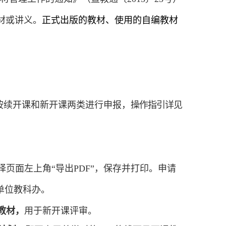
材或讲义。
正式出版的教材、使用的自编教材
按续开课和新开课两类进行申报，
操作指引详见
择页面左上角
“
导出
PDF”
，保存并打印。申请
单位教科办。
教材
，
用于新开课评审
。