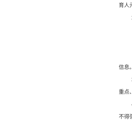
育人
信息
重点
不得