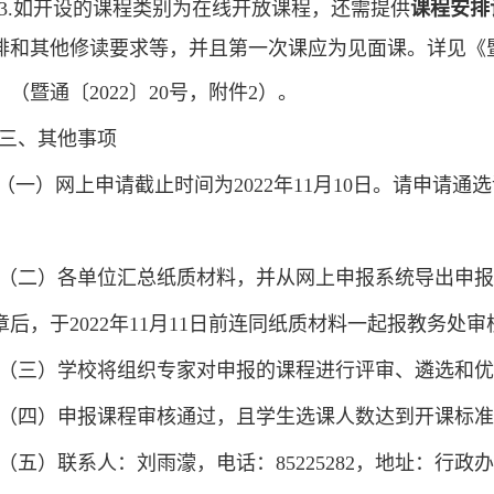
3.
如
开设的课程类别为
在线开放课程
，还需提供
课程安排
排
和
其他修读要求
等
，并且第一次课应为见面课。详见
《
》
（
暨通〔2022〕20号
，附件
2）
。
三、其他事项
（一）网上申请截止时间为2022
年
11
月
10
日。请申请通选
（二）各单位汇总纸质材料，并从网上申报系统导出申报
后，于2022
年
11
月
11
日前连同纸质材料一起报教务处审
（三）学校将组织专家对申报的课程进行评审、遴选和优
（四）申报课程审核通过，且学生选课人数达到开课标准
（五）联系人：刘雨濛，电话：85225282
，地址：行政办