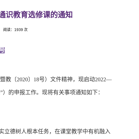
学期通识教育选修课的通知
阅读：
1939
次
号
教〔2020
〕
18
号）文件
精神，现启动2022
—
课
”
）的申报工作。现将有关事项通知如下：
实立德树人根本任务，在课堂教学中有机融入