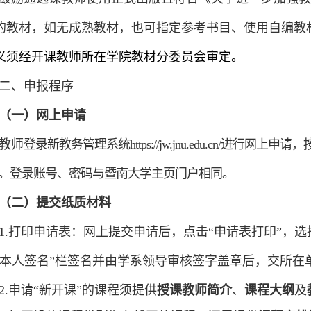
的教材，如无成熟教材，也可指定参考书目、使用自编教
义须经开课教师所在学院教材分委员会审定。
二、申报程序
（一）网上申请
教师
登录新教务管理系统https://jw.jnu.edu.cn/
进行网上申请，
。登录账号、密码与暨南大学主页门户相同。
（二）提交纸质材料
1.
打印申请表：
网上
提交申请后，点击“
申请表打印
”
，选
本人签名
”
栏签名并由学系领导审核签字盖章后，交所在
2.
申请
“
新开课
”
的课程须提供
授课教师简介
、
课程大纲
及