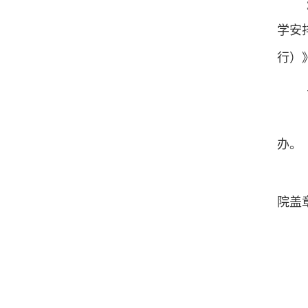
学
安
行）
办。
院盖章