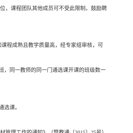
位，课程团队其他成员可不受此限制。鼓励聘
如课程成熟且教学质量高，经专家组审核，可
班
，
同一
教师的同一门通选课开课的班级数一
通选课
。
管理工作的通知》（暨教通〔2015
〕
25
号）