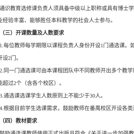
通识教育选修课负责人须具备中级以上职称或具有博士学
业经验丰富、
能够
胜任本科教学的社会人士参与。
（三）开课数量及人数要求
1
.
每位教师每学期限以课程负责人身份开
设
1
门通选课。
开设
2
门。
2
.
同一门通选课可由本课程团队中不同教师开出多个
教学
能超过2
个（含各个校区）。
3
.
通选课
选课学生
人数原则上不能少于30
人。
4.
根据目前学生选课需求，
鼓励教师在番禺校区开设各类
（四）教材要求
鼓励通选课教师使用正式出版且符合《关于进一步加强教材