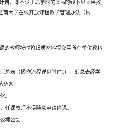
计划
，即
不少于
总学时的
25%
的
线下见面课教
暨南大学在线开放课程教学管理办法（试
课的教师
按时
将纸质材料提交至所在单位教科
汇总表（操作流程详见附件
1
）。汇总表经学
核备案。
化。
，任课教师不得随意申请停课。
公楼
226
。